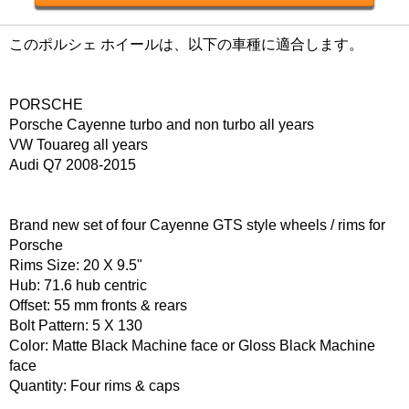
このポルシェ ホイールは、以下の車種に適合します。
PORSCHE
Porsche Cayenne turbo and non turbo all years
VW Touareg all years
Audi Q7 2008-2015
Brand new set of four Cayenne GTS style wheels / rims for
Porsche
Rims Size: 20 X 9.5"
Hub: 71.6 hub centric
Offset: 55 mm fronts & rears
Bolt Pattern: 5 X 130
Color: Matte Black Machine face or Gloss Black Machine
face
Quantity: Four rims & caps