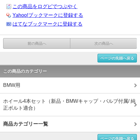
この商品をログピでつぶやく
Yahoo!ブックマークに登録する
はてなブックマークに登録する
前の商品へ
次の商品へ
ページの先頭へ戻る
この商品のカテゴリー
BMW用
ホイール4本セット（新品・BMWキャップ・バルブ付属/ 純
正ボルト適合）
商品カテゴリー一覧
ページの先頭へ戻る