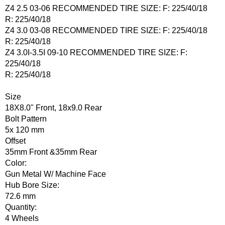
Z4 2.5 03-06 RECOMMENDED TIRE SIZE: F: 225/40/18
R: 225/40/18
Z4 3.0 03-08 RECOMMENDED TIRE SIZE: F: 225/40/18
R: 225/40/18
Z4 3.0I-3.5I 09-10 RECOMMENDED TIRE SIZE: F:
225/40/18
R: 225/40/18
Size
18X8.0" Front, 18x9.0 Rear
Bolt Pattern
5x 120 mm
Offset
35mm Front &35mm Rear
Color:
Gun Metal W/ Machine Face
Hub Bore Size:
72.6 mm
Quantity:
4 Wheels