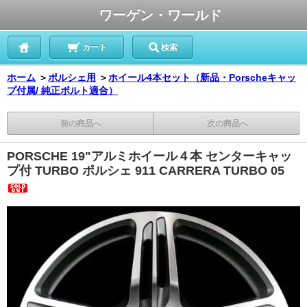
ワーゲン・ワールド
カート
検索
ホーム
＞
ポルシェ用
＞
ホイール4本セット（新品・Porscheキャッ
プ付属/ 純正ボルト適合）
前の商品へ
次の商品へ
PORSCHE 19"アルミホイール４本 センターキャッ
プ付 TURBO ポルシェ 911 CARRERA TURBO 05