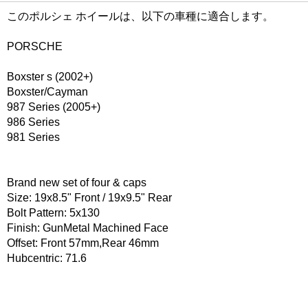
このポルシェ ホイールは、以下の車種に適合します。
PORSCHE
Boxster s (2002+)
Boxster/Cayman
987 Series (2005+)
986 Series
981 Series
Brand new set of four & caps
Size: 19x8.5" Front / 19x9.5" Rear
Bolt Pattern: 5x130
Finish: GunMetal Machined Face
Offset: Front 57mm,Rear 46mm
Hubcentric: 71.6