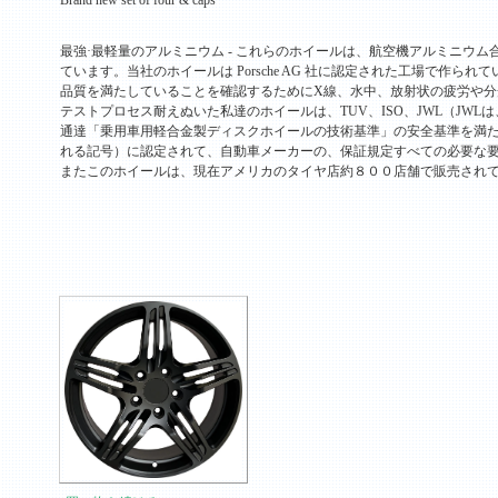
Brand new set of four & caps
最強·最軽量のアルミニウム - これらのホイールは、航空機アルミニウム
ています。当社のホイールは Porsche AG 社に認定された工場で作られて
品質を満たしていることを確認するためにX線、水中、放射状の疲労や分
テストプロセス耐えぬいた私達のホイールは、TUV、ISO、JWL（JWL
通達「乗用車用軽合金製ディスクホイールの技術基準」の安全基準を満
れる記号）に認定されて、自動車メーカーの、保証規定すべての必要な
またこのホイールは、現在アメリカのタイヤ店約８００店舗で販売され