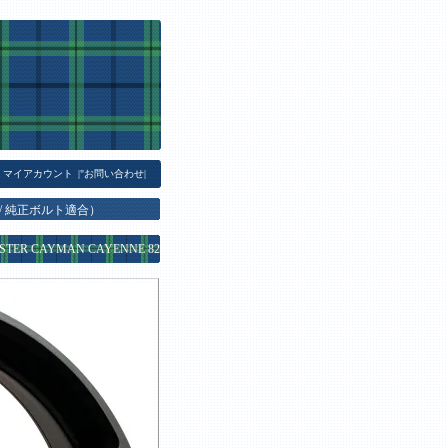
マイアカウント
|
"お問い合わせ
|
属/ 純正ボルト適合）
R CAYMAN CAYENNE 82