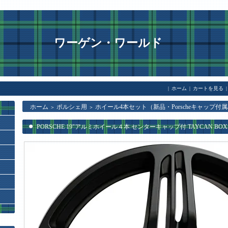
ワーゲン・ワールド
|
ホーム
|
カートを見る
|
ホーム
ポルシェ用
ホイール4本セット（新品・Porscheキャップ付
＞
＞
PORSCHE 19"アルミホイール４本 センターキャップ付 TAYCAN BOXSTE