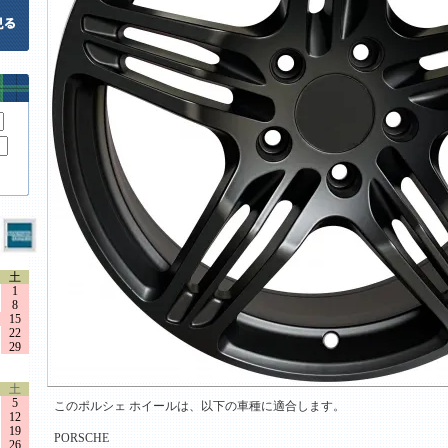
土
1
8
15
22
29
土
5
このポルシェ ホイールは、以下の車種に適合します。
12
19
PORSCHE
26