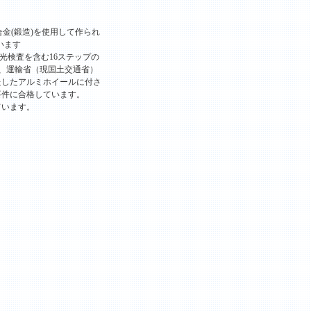
合金(鍛造)を使用して作られ
います
光検査を含む16ステップの
は、運輸省（現国土交通省）
たしたアルミホイールに付さ
要件に合格しています。
ています。