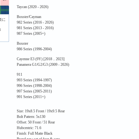
Taycan (2020 - 2026)
Boxster/Cayman
楽に
982 Series (2016 - 2026)
981 Series (2013 - 2016)
8
987 Series (2005+)
Boxster
986 Series (1996-2004)
Cayenne E3 (9Y) [2018 .. 2023]
Panamera G1/G2/G3 (2009 - 2026)
911
993 Series (1994-1997)
996 Series (1998-2004)
997 Series (2005-2011)
991 Series (2011+)
Size: 19x8.5 Front / 19x9.5 Rear
Bolt Pattern: 5x130
Offset: 50 Front / 51 Rear
Hubcentric: 71.6
Finish: Full Matte Black