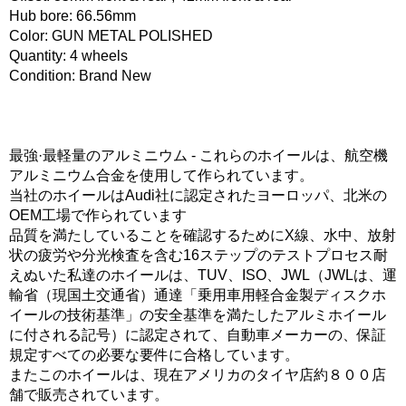
Hub bore: 66.56mm
Color: GUN METAL POLISHED
Quantity: 4 wheels
Condition: Brand New
最強·最軽量のアルミニウム - これらのホイールは、航空機
アルミニウム合金を使用して作られています。
当社のホイールはAudi社に認定されたヨーロッパ、北米の
OEM工場で作られています
品質を満たしていることを確認するためにX線、水中、放射
状の疲労や分光検査を含む16ステップのテストプロセス耐
えぬいた私達のホイールは、TUV、ISO、JWL（JWLは、運
輸省（現国土交通省）通達「乗用車用軽合金製ディスクホ
イールの技術基準」の安全基準を満たしたアルミホイール
に付される記号）に認定されて、自動車メーカーの、保証
規定すべての必要な要件に合格しています。
またこのホイールは、現在アメリカのタイヤ店約８００店
舗で販売されています。