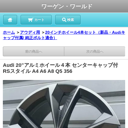
ワーゲン・ワールド
カート
検索
ホーム
＞
アウディ用
＞
20インチホイール4本セット（新品・Audiキ
ャップ付属/ 純正ボルト適合）
前の商品へ
次の商品へ
Audi 20"アルミホイール４本 センターキャップ付
RSスタイル A4 A6 A8 Q5 356