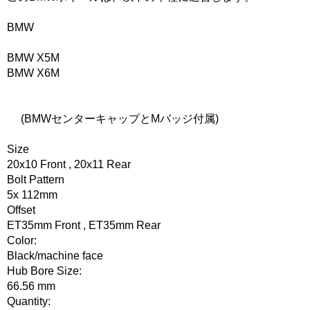
BMW
BMW X5M
BMW X6M
(BMWセンターキャップとMバッジ付属)
Size
20x10 Front , 20x11 Rear
Bolt Pattern
5x 112mm
Offset
ET35mm Front , ET35mm Rear
Color:
Black/machine face
Hub Bore Size:
66.56 mm
Quantity: