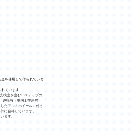
ム合金を使用して作られていま
られています
光検査を含む16ステップの
は、運輸省（現国土交通省）
たしたアルミホイールに付さ
要件に合格しています。
ています。