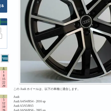
土
1
8
15
22
29
この Audi ホイールは、以下の車種に適合します。
土
Audi
5
Audi A4/S4/RS4 - 2016 up
12
Audi A5/S5/RS5
19
26
Audi A6/S6/RS6 - 2005 up