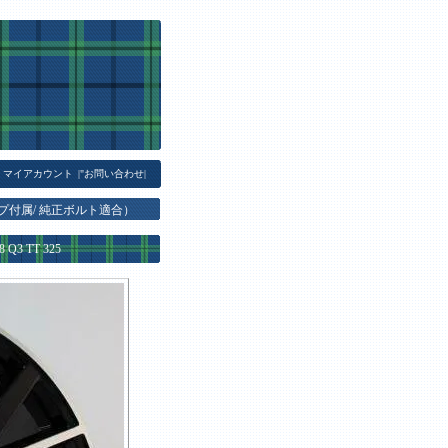
マイアカウント
|
"お問い合わせ
|
プ付属/ 純正ボルト適合）
3 TT 325