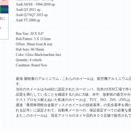
Audi A8/S8 - 1994-2010 up
Audi Q3 2011 up
Audi Q7/SQ7 2015 up
楽に
Audi TT 2006 up
8
Rim Size: 20 X 9.0"
Bolt Pattern: 5 X 112mm
Offset: 30mm front & rear
Hub bore: 66.56mm
Color: Gloss Black/machine face
Quantity: 4 wheels
Condition: Brand New
最強·最軽量のアルミニウム - これらのホイールは、航空機アルミニウ
す。
当社のホイールはAudi社に認定されたヨーロッパ、北米のOEM工場で作
品質を満たしていることを確認するためにX線、水中、放射状の疲労や分
テストプロセス耐えぬいた私達のホイールは、TUV、ISO、JWL（JWL
通達「乗用車用軽合金製ディスクホイールの技術基準」の安全基準を満
れる記号）に認定されて、自動車メーカーの、保証規定すべての必要な
またこのホイールは、現在アメリカのタイヤ店約８００店舗で販売され