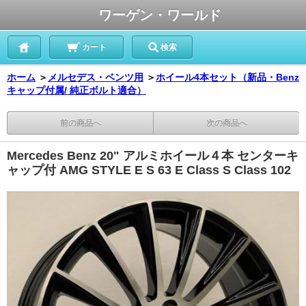
ワーゲン・ワールド
カート
検索
ホーム
＞
メルセデス・ベンツ用
＞
ホイール4本セット（新品・Benz
キャップ付属/ 純正ボルト適合）
前の商品へ
次の商品へ
Mercedes Benz 20" アルミホイール４本 センターキ
ャップ付 AMG STYLE E S 63 E Class S Class 102