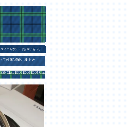
マイアカウント
|
"お問い合わせ
|
ップ付属/ 純正ボルト適
ass E350 E500 E550-Clas