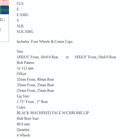
CLS
E
E AMG
楽に
S
SLK
8
SLK AMG
Includes: Four Wheels & Center Caps
Size
18X8.0" Front, 18x9.0 Rear or 18X8.0" Front, 18x8.0 Rear
Bolt Pattern
5x 112 mm
Offset
32mm Front, 40mm Rear
35mm Front, 35mm Rear
25mm Front, 25mm Rear
Lip Size:
1.75" Front , 3" Rear
Color:
BLACK MACHINED FACE W/CHROME LIP
Hub Bore Size:
66.6 mm
Quantity:
4 Wheels