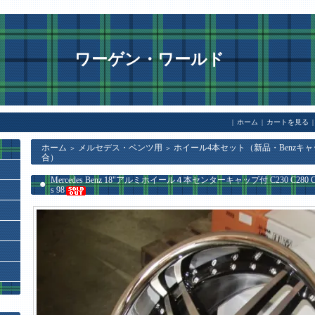
ワーゲン・ワールド
|
ホーム
|
カートを見る
|
ホーム
メルセデス・ベンツ用
ホイール4本セット（新品・Benzキャ
＞
＞
合）
Mercedes Benz 18"アルミホイール４本センターキャップ付 C230 C280 C350-Cl
s 98