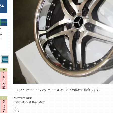
土
1
8
15
22
29
このメルセデス・ベンツ ホイールは、以下の車種に適合します。
Mercedes Benz
土
5
C230 280 350 1994-2007
12
CL
19
CLK
26