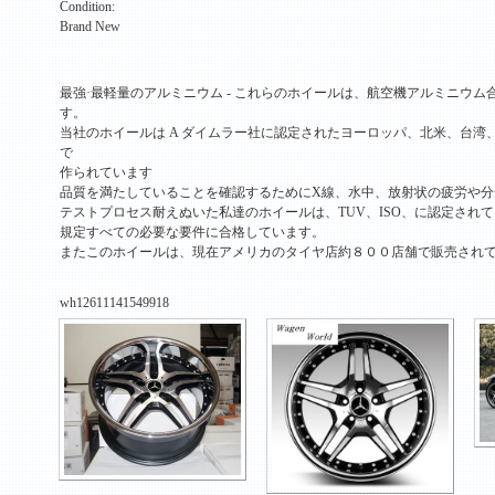
Condition:
Brand New
最強·最軽量のアルミニウム - これらのホイールは、航空機アルミニウ
す。
当社のホイールは A ダイムラー社に認定されたヨーロッパ、北米、台湾
で
作られています
品質を満たしていることを確認するためにX線、水中、放射状の疲労や分
テストプロセス耐えぬいた私達のホイールは、TUV、ISO、に認定され
規定すべての必要な要件に合格しています。
またこのホイールは、現在アメリカのタイヤ店約８００店舗で販売され
wh12611141549918