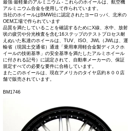
最強·最軽量のアルミニウム - これらのホイールは、航空機
アルミニウム合金を使用して作られています。
当社のホイールはBMW社に認定されたヨーロッパ、北米の
OEM工場で作られています
品質を満たしていることを確認するためにX線、水中、放射
状の疲労や分光検査を含む16ステップのテストプロセス耐
えぬいた私達のホイールは、TUV、ISO、JWL（JWLは、運
輸省（現国土交通省）通達「乗用車用軽合金製ディスクホ
イールの技術基準」の安全基準を満たしたアルミホイール
に付される記号）に認定されて、自動車メーカーの、保証
規定すべての必要な要件に合格しています。
またこのホイールは、現在アメリカのタイヤ店約８００店
舗で販売されています。
BM1746