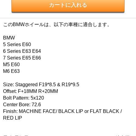
このBMWホイールは、以下の車種に適合します。
BMW
5 Series E60
6 Series E63 E64
7 Series E65 E66
M5 E60
M6 E63
Size: Staggered F19*8.5 & R19*9.5
Offset: F+18MM R+20MM
Bolt Pattern: 5x120
Center Bore: 72.6
Finish: MACHINE FACE/ BLACK LIP or FLAT BLACK /
RED LIP