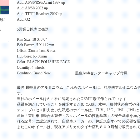
Audi A6/S6/RS6/Avant 1997 up
Audi A8/S8 2002 up
Audi TT/TT Roadster 2007 up
Audi Q2
楽に
5営業日以内に発送
8
Rim Size: 18 X 8.0"
Bolt Pattern: 5 X 112mm
Offset: 35mm front & rear
Hub bore: 66.56mm
Color: BLACK POLISHED FACE
Quantity: 4 wheels
Condition: Brand New 黒色Audiセンターキャップ付属
最強·最軽量のアルミニウム - これらのホイールは、航空機アルミニウ
す。
当社のホイールはAudi社に認定されたOEM工場で作られています
品質を満たしていることを確認するためにX線、水中、放射状の疲労や分
テストプロセス耐えぬいた私達のホイールは、TUV、ISO、JWL（JWL
通達「乗用車用軽合金製ディスクホイールの技術基準」の安全基準を満
れる記号）に認定されて、自動車メーカーの、保証規定すべての必要な
またこのホイールは、現在アメリカのタイヤ店約８００店舗で販売され