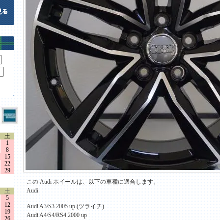
土
1
8
15
22
29
この Audi ホイールは、以下の車種に適合します。
Audi
土
5
12
Audi A3/S3 2005 up (ツライチ)
19
Audi A4/S4/RS4 2000 up
26