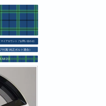
マイアカウント
|
"お問い合わせ
|
プ付属/ 純正ボルト適合）
A8 211