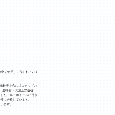
ム合金を使用して作られていま
光検査を含む16ステップの
は、運輸省（現国土交通省）
たしたアルミホイールに付さ
要件に合格しています。
ています。